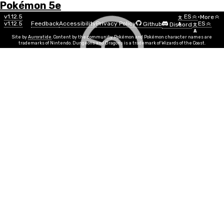
Pokémon 5e
Menú
Move
v1.12.5
ES
•
More
文
v1.12.5
Feedback
Accessibility
Privacy Policy
ES
Github
Discord
A
文
List
A
Site by
Auroratide
. Content by the community. Pokémon and Pokémon character names are
trademarks of Nintendo. Dungeons and Dragons is a trademark of Wizards of the Coast.
Salazón
Rock
Poder de Movimiento
STR
Info
Tiempo de Lanzamiento
1 action
PP
10
Duración
Instantaneous
Rango
30ft
Aplicas una cura de sal al objetivo, infligiendo daño de
forma continua. Elige un objetivo a tu alcance, debe
realizar una tirada de salvación de Destreza contra tu
CD de Movimiento. Si falla, el objetivo recibe 1d4 + MOV
de daño de tipo Roca, y recibe 1d4 de daño de tipo